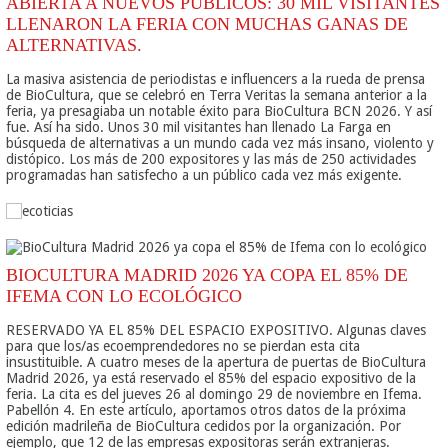
ABIERTA A NUEVOS PÚBLICOS: 30 MIL VISITANTES
LLENARON LA FERIA CON MUCHAS GANAS DE
ALTERNATIVAS.
La masiva asistencia de periodistas e influencers a la rueda de prensa
de BioCultura, que se celebró en Terra Veritas la semana anterior a la
feria, ya presagiaba un notable éxito para BioCultura BCN 2026. Y así
fue. Así ha sido. Unos 30 mil visitantes han llenado La Farga en
búsqueda de alternativas a un mundo cada vez más insano, violento y
distópico. Los más de 200 expositores y las más de 250 actividades
programadas han satisfecho a un público cada vez más exigente.
BIOCULTURA MADRID 2026 YA COPA EL 85% DE
IFEMA CON LO ECOLÓGICO
RESERVADO YA EL 85% DEL ESPACIO EXPOSITIVO. Algunas claves
para que los/as ecoemprendedores no se pierdan esta cita
insustituible. A cuatro meses de la apertura de puertas de BioCultura
Madrid 2026, ya está reservado el 85% del espacio expositivo de la
feria. La cita es del jueves 26 al domingo 29 de noviembre en Ifema.
Pabellón 4. En este artículo, aportamos otros datos de la próxima
edición madrileña de BioCultura cedidos por la organización. Por
ejemplo, que 12 de las empresas expositoras serán extranjeras.